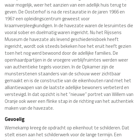
waar mogelijk, weer het aanzien van een adellijk huis terug te
geven. De Oosterhof is na de restauratie in de jaren 1966 en
1967 een opleidingscentrum geweest voor
kraamverpleegkundigen. In de havezate waren de lesruimtes die
vooral sober en doelmatig waren ingericht. Nu het Rijssens
Museum de havezate als levend geschiedenisboek heeft
ingericht, wordt ook steeds bekeken hoe het eruit heeft gezien
toen het nog werd bewoond door de adellijke families. De
openhaardpartijen in de vroegere verblijfruimtes werden weer
van authentieke tegels voorzien. In de Opkamer zijn de
munsterstenen staanders van de schouw weer zichtbaar
gemaakt en is de constructie van de eikenhouten rand met het
alliantiewapen van de laatste adellijke bewoners verbeterd en
verstevigd. In dat opzicht is het “nieuwe” portret van Willem van
Oranje ook weer een flinke stap in de richting van het authentiek
maken van de havezate.
Gevoelig
Wemekamp kreeg de opdracht op eikenhout te schilderen. Dat
stelt eisen aan het schilderwerk voor de lange termijn. Een