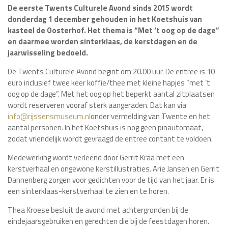
De eerste Twents Culturele Avond sinds 2015 wordt
donderdag 1 december gehouden in het Koetshuis van
kasteel de Oosterhof. Het thema is “Met ‘t oog op de dage”
en daarmee worden sinterklaas, de kerstdagen en de
jaarwisseling bedoeld.
De Twents Culturele Avond begint om 20.00 uur. De entree is 10
euro inclusief twee keer koffie/thee met kleine hapjes “met ‘t
oog op de dage”. Met het oog op het beperkt aantal zitplaatsen
wordt reserveren vooraf sterk aangeraden. Dat kan via
info@rijssensmuseum.nl
onder vermelding van Twente en het
aantal personen. In het Koetshuis is nog geen pinautomaat,
zodat vriendelijk wordt gevraagd de entree contant te voldoen.
Medewerking wordt verleend door Gerrit Kraa met een
kerstverhaal en ongewone kerstillustraties. Arie Jansen en Gerrit
Dannenberg zorgen voor gedichten voor de tijd van het jaar. Er is
een sinterklaas-kerstverhaal te zien en te horen.
Thea Kroese besluit de avond met achtergronden bij de
eindejaarsgebruiken en gerechten die bij de feestdagen horen.