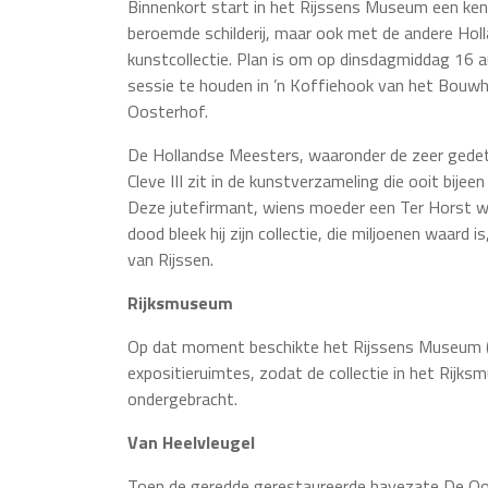
Binnenkort start in het Rijssens Museum een ken
beroemde schilderij, maar ook met de andere Hol
kunstcollectie. Plan is om op dinsdagmiddag 16 
sessie te houden in ’n Koffiehook van het Bouwhu
Oosterhof.
De Hollandse Meesters, waaronder de zeer gedeta
Cleve III zit in de kunstverzameling die ooit bije
Deze jutefirmant, wiens moeder een Ter Horst wa
dood bleek hij zijn collectie, die miljoenen waar
van Rijssen.
Rijksmuseum
Op dat moment beschikte het Rijssens Museum (
expositieruimtes, zodat de collectie in het Rij
ondergebracht.
Van Heelvleugel
Toen de geredde gerestaureerde havezate De O