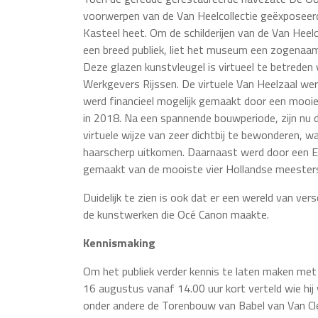
voorwerpen van de Van Heelcollectie geëxposeerd
Kasteel heet. Om de schilderijen van de Van Heel
een breed publiek, liet het museum een zogenaam
Deze glazen kunstvleugel is virtueel te betreden 
Werkgevers Rijssen. De virtuele Van Heelzaal we
werd financieel mogelijk gemaakt door een mooi
in 2018. Na een spannende bouwperiode, zijn nu d
virtuele wijze van zeer dichtbij te bewonderen, wa
haarscherp uitkomen. Daarnaast werd door een 
gemaakt van de mooiste vier Hollandse meesters, 
Duidelijk te zien is ook dat er een wereld van ver
de kunstwerken die Océ Canon maakte.
Kennismaking
Om het publiek verder kennis te laten maken me
16 augustus vanaf 14.00 uur kort verteld wie hi
onder andere de Torenbouw van Babel van Van Cle