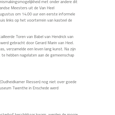
nismakingsmogelijkheid met onder andere dit
landse Meesters uit de Van Heel
augustus om 14.00 uur een eerste informele
is links op het voorterrein van kasteel de
illeerde Toren van Babel van Hendrick van
en werd gebracht door Gerard Marin van Heel.
s, verzamelde een leven lang kunst. Na zijn
d is, te hebben nagelaten aan de gemeenschap
Oudheidkamer Riessen) nog niet over goede
ksmuseum Twenthe in Enschede werd
osterhof beschikbaar kwam, werden de mooie