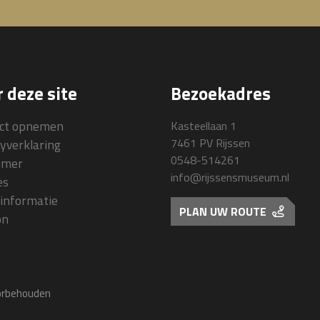
 deze site
Bezoekadres
ct opnemen
Kasteellaan 1
7461 PV Rijssen
cyverklaring
0548-514261
aimer
info@rijssensmuseum.nl
es
informatie
PLAN UW ROUTE
on
oorbehouden