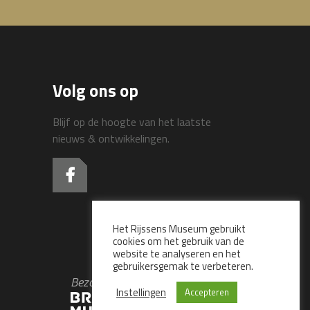
Volg ons op
Blijf op de hoogte van het laatste
nieuws & ontwikkelingen.
Het Rijssens Museum gebruikt
cookies om het gebruik van de
website te analyseren en het
gebruikersgemak te verbeteren.
Bezoek ook het
Instellingen
Accepteren