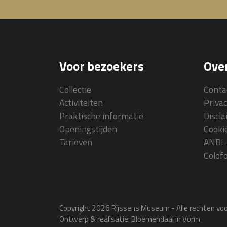
Voor bezoekers
Over
Collectie
Conta
Activiteiten
Priva
Praktische informatie
Discl
Openingstijden
Cooki
Tarieven
ANBI-
Colof
Copyright 2026 Rijssens Museum - Alle rechten v
Ontwerp & realisatie:
Bloemendaal in Vorm