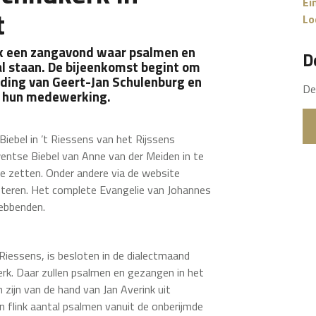
Ei
t
Lo
rk een zangavond waar psalmen en
D
al staan. De bijeenkomst begint om
iding van Geert-Jan Schulenburg en
De
n hun medewerking.
iebel in ’t Riessens van het Rijssens
wentse Biebel van Anne van der Meiden in te
 te zetten. Onder andere via de website
steren. Het complete Evangelie van Johannes
hebbenden.
Riessens, is besloten in de dialectmaand
erk. Daar zullen psalmen en gezangen in het
zijn van de hand van Jan Averink uit
 flink aantal psalmen vanuit de onberijmde