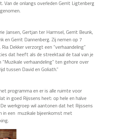
ect. Van de onlangs overleden Gerrit Ligtenberg
opgenomen.
ie Jansen, Gertjan ter Harmsel, Gerrit Beunk,
k en Gerrit Dannenberg. Zij nemen op 7
. Ria Dekker verzorgt een “verhaandeling”
s dat heeft als de streektaal de taal van je
n “Muzikale verhaandeling” ten gehore over
jd tussen David en Goliath.”
het programma en er is alle ruimte voor
at in goed Rijssens heet: op hele en halve
ct. De werkgroep wil aantonen dat het Rijssens
en in een muzikale bijeenkomst met
king.