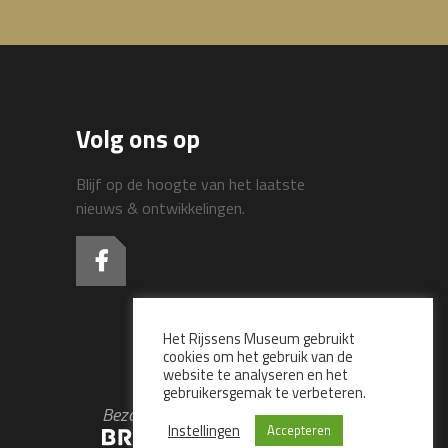
Volg ons op
Blijf op de hoogte van het laatste
nieuws & ontwikkelingen.
Het Rijssens Museum gebruikt
cookies om het gebruik van de
website te analyseren en het
gebruikersgemak te verbeteren.
Bezoek ook het
Instellingen
Accepteren