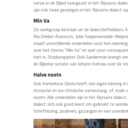
versie in de Bijbel overgezet in het Rijssens dial
zijn ook twee gezangen in het Rijssens dialect 
Min Va
De werkgroep bestaat uit de dialectliefhebbers Ar
Ria Dekker-Averesch, Joke Seppenwoolde-Meijerin
maart verschillende onderdelen voor hun rekening
over het thema “Min Va” en wat voor consequentie
hart is. Stadsorganist Dick Sanderman brengt ee
de Bijbelse sonate van Johann Kuhnau over de stri
Halve nootn
Ook Kamerkoor Gloria heeft een eigen inbreng in 
ritmische en iso-ritmische samenzang, of zoals d
nootn. Alle onderdelen zijn in het Rijssens diale
dialect zich ook goed leent om gebruikt te word
Schriftlezing, psalmen, gezangen en een overden