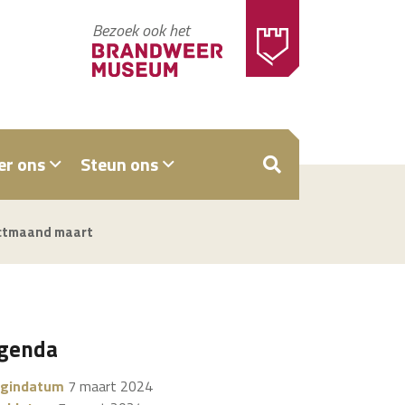
Bezoek ook het
er ons
Steun ons
ZOEKEN
ectmaand maart
genda
gindatum
7 maart 2024