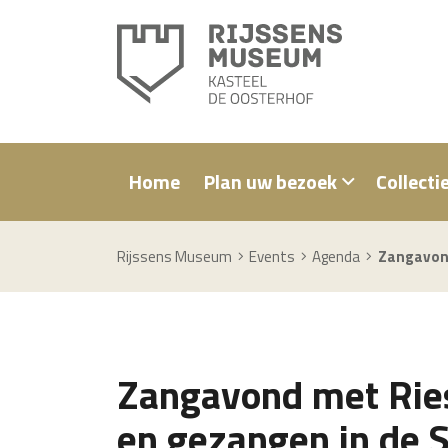
Home
Plan uw bezoek
Collecti
Rijssens Museum
Events
Agenda
Zangavond
Zangavond met Rie
en gezangen in de S