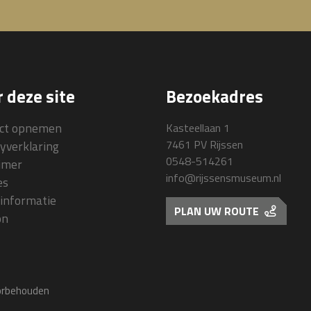
 deze site
Bezoekadres
ct opnemen
Kasteellaan 1
7461 PV Rijssen
cyverklaring
0548-514261
aimer
info@rijssensmuseum.nl
es
informatie
PLAN UW ROUTE
on
oorbehouden