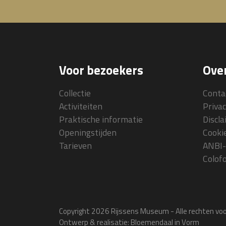
Voor bezoekers
Over
Collectie
Conta
Activiteiten
Priva
Praktische informatie
Discl
Openingstijden
Cooki
Tarieven
ANBI-
Colof
Copyright 2026 Rijssens Museum - Alle rechten v
Ontwerp & realisatie:
Bloemendaal in Vorm