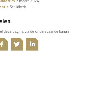
nddatum
7 maart 2024
catie
Schildkerk
elen
el deze pagina via de onderstaande kanalen.