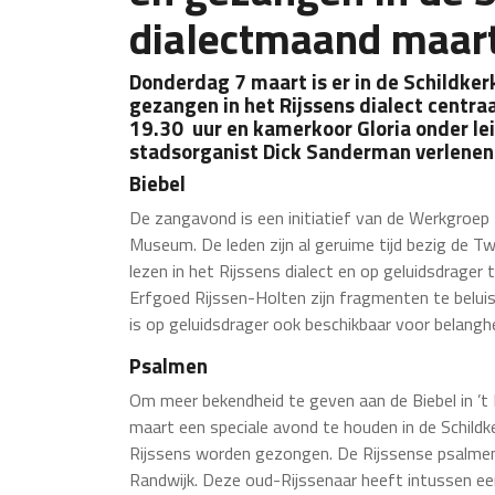
dialectmaand maar
Donderdag 7 maart is er in de Schildke
gezangen in het Rijssens dialect centra
19.30 uur en kamerkoor Gloria onder le
stadsorganist Dick Sanderman verlene
Biebel
De zangavond is een initiatief van de Werkgroep B
Museum. De leden zijn al geruime tijd bezig de T
lezen in het Rijssens dialect en op geluidsdrager
Erfgoed Rijssen-Holten zijn fragmenten te belui
is op geluidsdrager ook beschikbaar voor belang
Psalmen
Om meer bekendheid te geven aan de Biebel in ’t 
maart een speciale avond te houden in de Schildk
Rijssens worden gezongen. De Rijssense psalmen 
Randwijk. Deze oud-Rijssenaar heeft intussen een