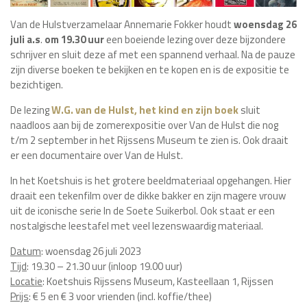
Van de Hulstverzamelaar Annemarie Fokker houdt
woensdag 26
juli a.s
.
om 19.30 uur
een boeiende lezing over deze bijzondere
schrijver en sluit deze af met een spannend verhaal. Na de pauze
zijn diverse boeken te bekijken en te kopen en is de expositie te
bezichtigen.
De lezing
W.G. van de Hulst, het kind en zijn boek
sluit
naadloos aan bij de zomerexpositie over Van de Hulst die nog
t/m 2 september in het Rijssens Museum te zien is. Ook draait
er een documentaire over Van de Hulst.
In het Koetshuis is het grotere beeldmateriaal opgehangen. Hier
draait een tekenfilm over de dikke bakker en zijn magere vrouw
uit de iconische serie In de Soete Suikerbol. Ook staat er een
nostalgische leestafel met veel lezenswaardig materiaal.
Datum
: woensdag 26 juli 2023
Tijd
: 19.30 – 21.30 uur (inloop 19.00 uur)
Locatie
: Koetshuis Rijssens Museum, Kasteellaan 1, Rijssen
Prijs
: € 5 en € 3 voor vrienden (incl. koffie/thee)