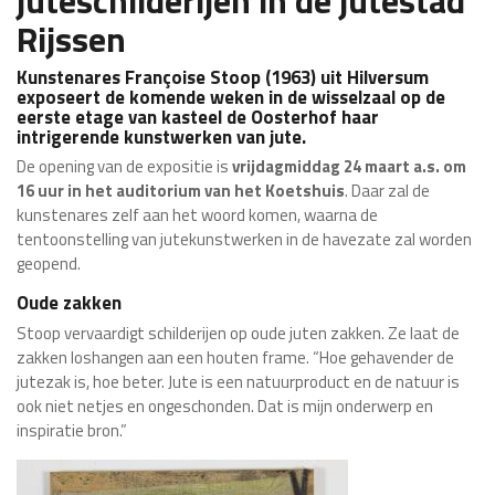
juteschilderijen in de jutestad
Rijssen
Kunstenares Françoise Stoop (1963) uit Hilversum
exposeert de komende weken in de wisselzaal op de
eerste etage van kasteel de Oosterhof haar
intrigerende kunstwerken van jute.
De opening van de expositie is
vrijdagmiddag 24 maart a.s. om
16 uur in het auditorium van het Koetshuis
. Daar zal de
kunstenares zelf aan het woord komen, waarna de
tentoonstelling van jutekunstwerken in de havezate zal worden
geopend.
Oude zakken
Stoop vervaardigt schilderijen op oude juten zakken. Ze laat de
zakken loshangen aan een houten frame. “Hoe gehavender de
jutezak is, hoe beter. Jute is een natuurproduct en de natuur is
ook niet netjes en ongeschonden. Dat is mijn onderwerp en
inspiratie bron.”