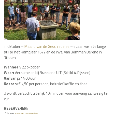
In oktober –
Maand van de Geschiedenis
– staan we iets langer
stil bij het Rampjaar 1672 en de inval van Bommen Berend in
Rijssen.
Wanneer:
22 oktober
Waar:
Verzamelen bij Brasserie UIT (Schild 4, Rijssen)
Aanvang:
14.00 uur
Kosten:
€ 7,50 per persoon, inclusief koffie en thee
U wordt verzocht uiterlijk 10 minuten voor aanvang aanwezig te
zijn.
RESERVEREN:
Klik op
centrumroute
.