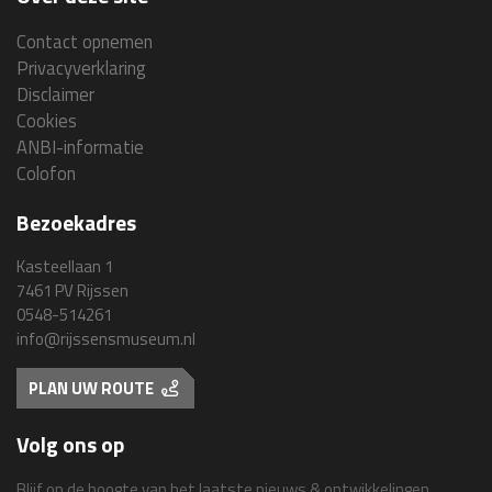
Contact opnemen
Privacyverklaring
Disclaimer
Cookies
ANBI-informatie
Colofon
Bezoekadres
Kasteellaan 1
7461 PV Rijssen
0548-514261
info@rijssensmuseum.nl
PLAN UW ROUTE
Volg ons op
Blijf op de hoogte van het laatste nieuws & ontwikkelingen.