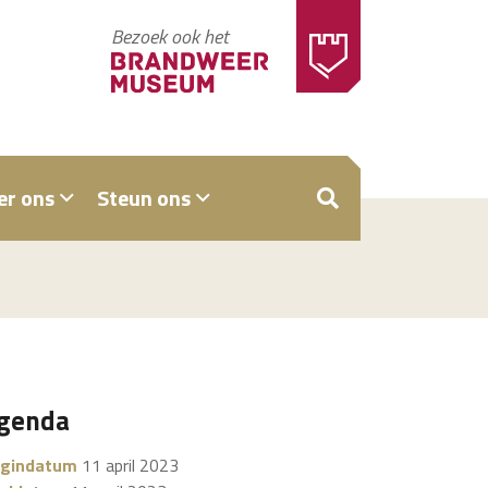
Bezoek ook het
er ons
Steun ons
ZOEKEN
genda
gindatum
11 april 2023