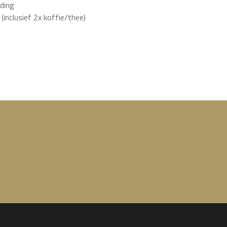
jding
inclusief 2x koffie/thee)