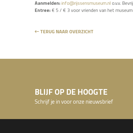
Aanmelden:
info@rijssensmuseum.nl
o.v.v. Bevri
Entree:
€ 5 / € 3 voor vrienden van het museum (
TERUG NAAR OVERZICHT
BLIJF OP DE HOOGTE
Schrijf je in voor onze nieuwsbrief