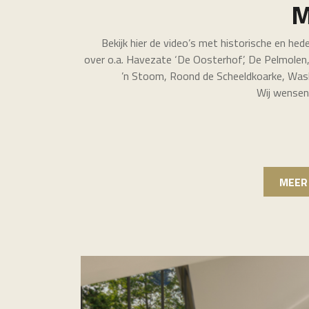
M
Bekijk hier de video’s met historische en he
over o.a. Havezate ‘De Oosterhof’, De Pelmolen
’n Stoom, Roond de Scheeldkoarke, Wask
Wij wensen u
MEER