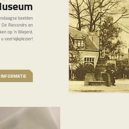
useum
dendaagse beelden
, De Riessndrs en
en op ’n Wiejerd.
 veel kijkplezier!
 INFORMATIE