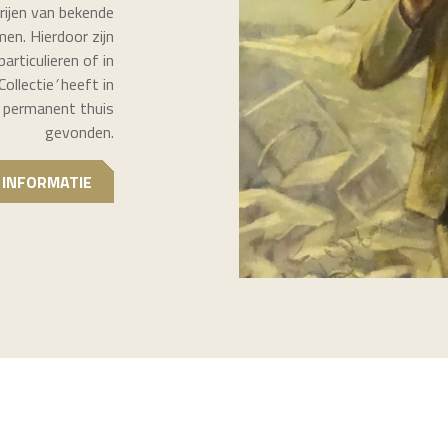
erijen van bekende
en. Hierdoor zijn
articulieren of in
ollectie
’
heeft in
n permanent thuis
gevonden.
 INFORMATIE